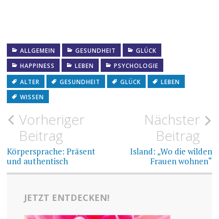
ALLGEMEIN
GESUNDHEIT
GLÜCK
HAPPINESS
LEBEN
PSYCHOLOGIE
ALTER
GESUNDHEIT
GLÜCK
LEBEN
WISSEN
Beitragsnavigation
Vorheriger
Nächster
Beitrag
Beitrag
Körpersprache: Präsent
Island: „Wo die wilden
und authentisch
Frauen wohnen“
JETZT ENTDECKEN!