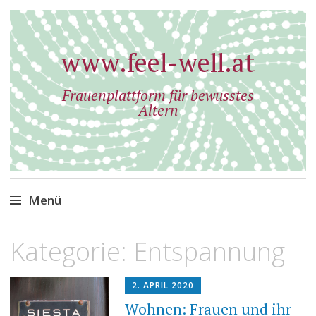
www.feel-well.at
Frauenplattform für bewusstes
Altern
Menü
Zum
Kategorie:
Entspannung
Inhalt
springen
2. APRIL 2020
Wohnen: Frauen und ihr