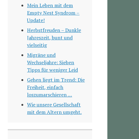
Mein Leben mit dem
Empty Nest Syndrom –
Update!
Herbstfreuden – Dunkle
Jahreszeit, bunt und
vielseitig
Migräne und
Wechseljahre: Sieben
Tipps für weniger Leid
Gehen liegt im Trend: Die
Freiheit, einfach
loszumarschieren …
Wie unsere Gesellschaft
mit dem Altern umgeht.