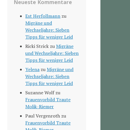
Neueste Kommentare
Est Herfollmann
zu
Migräne und
Wechseljahre: Sieben
Tipps für weniger Leid
Ricki Strick
zu
Migräne
und Wechseljahre: Sieben
Tipps für weniger Leid
Yelena
zu
Migräne und
Wechseljahre: Sieben
Tipps für weniger Leid
Suzanne Wolf
zu
Frauenvorbild Traute
Molik-Riemer
Paul Vergenroth
zu
Frauenvorbild Traute
Molik-Riemer