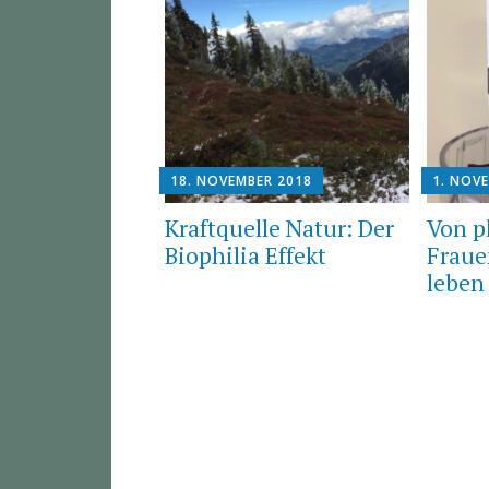
18. NOVEMBER 2018
1. NOV
Kraftquelle Natur: Der
Von p
Biophilia Effekt
Fraue
leben