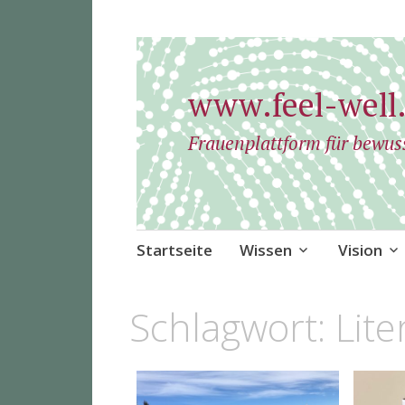
www.feel-well.
Frauenplattform für bewus
Zum
Startseite
Wissen
Vision
Inhalt
springen
Schlagwort:
Lite