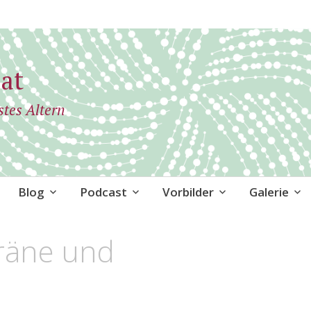
at
stes Altern
Blog
Podcast
Vorbilder
Galerie
räne und