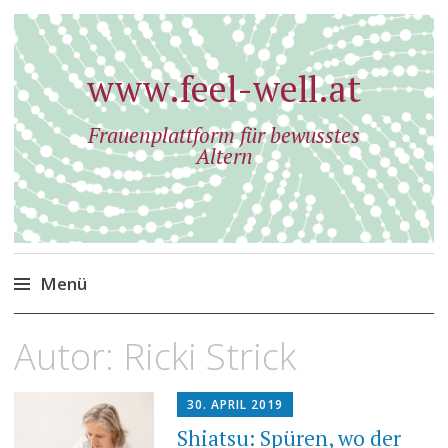
www.feel-well.at
Frauenplattform für bewusstes
Altern
Menü
Zum
Autor:
Ricki Strick
Inhalt
springen
30. APRIL 2019
Shiatsu: Spüren, wo der