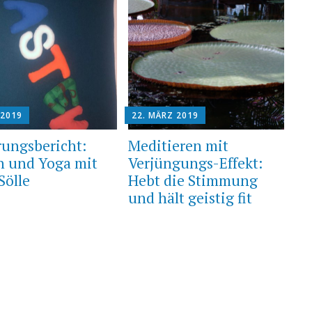
 2019
22. MÄRZ 2019
rungsbericht:
Meditieren mit
n und Yoga mit
Verjüngungs-Effekt:
Sölle
Hebt die Stimmung
und hält geistig fit