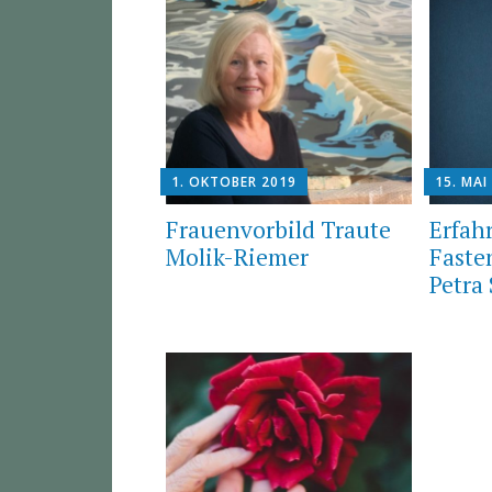
1. OKTOBER 2019
15. MAI
Frauenvorbild Traute
Erfah
Molik-Riemer
Faste
Petra 