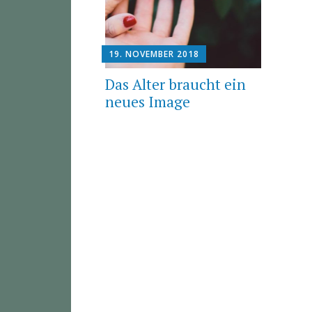
19. NOVEMBER 2018
Das Alter braucht ein
neues Image