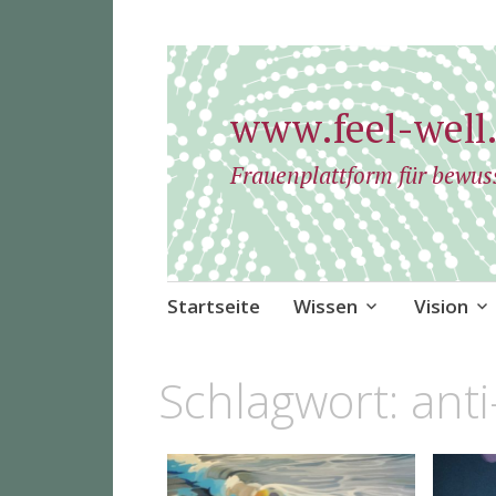
www.feel-well.
Frauenplattform für bewus
Zum
Startseite
Wissen
Vision
Inhalt
springen
Schlagwort:
anti