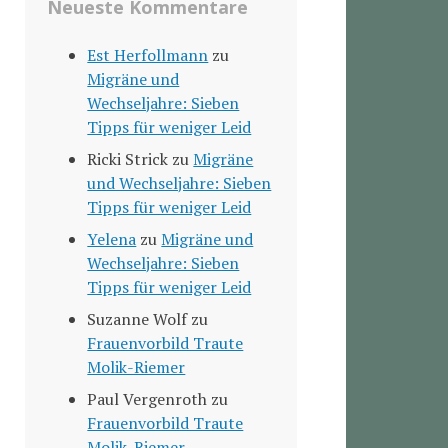
Neueste Kommentare
Est Herfollmann
zu
Migräne und
Wechseljahre: Sieben
Tipps für weniger Leid
Ricki Strick
zu
Migräne
und Wechseljahre: Sieben
Tipps für weniger Leid
Yelena
zu
Migräne und
Wechseljahre: Sieben
Tipps für weniger Leid
Suzanne Wolf
zu
Frauenvorbild Traute
Molik-Riemer
Paul Vergenroth
zu
Frauenvorbild Traute
Molik-Riemer