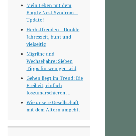
Mein Leben mit dem
Empty Nest Syndrom –
Update!
Herbstfreuden – Dunkle
Jahreszeit, bunt und
vielseitig
Migräne und
Wechseljahre: Sieben
Tipps für weniger Leid
Gehen liegt im Trend: Die
Freiheit, einfach
loszumarschieren …
Wie unsere Gesellschaft
mit dem Altern umgeht.